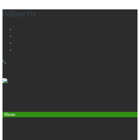
Follow Us
Twitter
Facebook
LinkedIn
Google+
+38 (044) 521-22-32
ostrov@ostrov.ua
Меню
Наш досвід — ваша