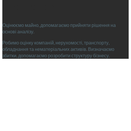
впевненість
Оцінюємо майно, допомагаємо прийняти рішення на
основі аналізу.
Робимо оцінку компаній, нерухомості, транспорту,
обладнання та нематеріальних активів. Визначаємо
збитки, допомагаємо розробити структуру бізнесу.