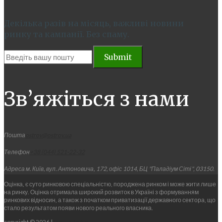
Декілька разів на місяць, важливі новини
ринку та кампанії. Без спаму.
Зв’яжіться з нами
Пошта
ostrov@ostrov.ua
Телефон
+38 (044) 521-22-32
Адреса
м. Київ, вул. Антоновича, 172, офіс 1014, БЦ "Паладіум Сіті", 03150.
Оцінка, є суто ринковою спеціальністю, породжена ринком і може жити лише
на ринку. Оцінка отримала широкий розвиток в Україні з формуванням
ринкових відносин, а також з початком приватизації державного сектора, що
стало результатом появи нового реального власника.
copyright © 2026 |
Privacy Policy